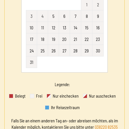
1
2
3
4
5
6
7
8
9
10
11
12
13
14
15
16
17
18
19
20
21
22
23
24
25
26
27
28
29
30
31
Legende
:
Belegt
Frei
Nur einchecken
Nur auschecken
Ihr Reisezeitraum
Falls Sie an einem anderen Tag an- oder abreisen möchten, als im
Kalender möglich, kontaktieren Sie uns bitte unter
038220 82535