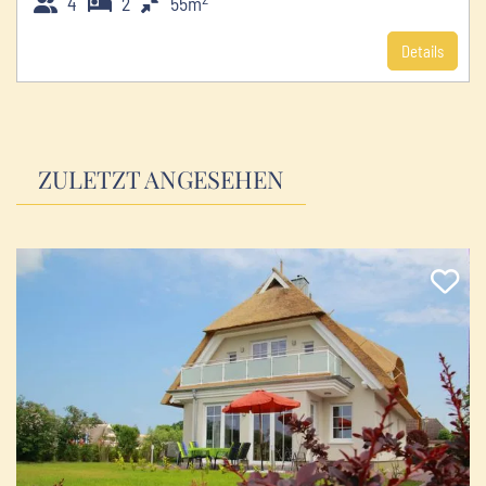
4
2
55m
Details
ZULETZT ANGESEHEN