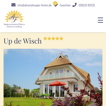
0
info@ahrenshooper-ferien.de
Favoriten
038220 82535
☰
Up de Wisch